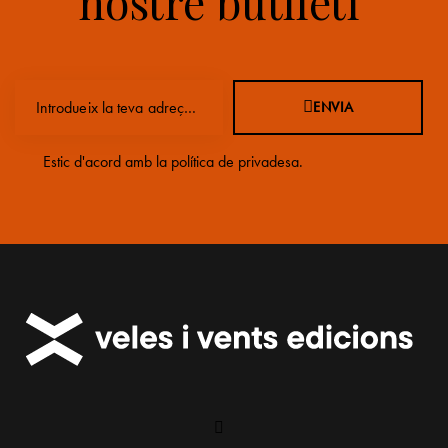
nostre butlletí
ENVIA
Estic d'acord amb la
política de privadesa
.