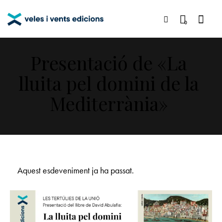
0
Presentació de «La
lluita pel domini de la
Mediterrània»
Aquest esdeveniment ja ha passat.