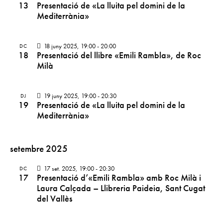
13
Presentació de «La lluita pel domini de la
d
e
Mediterrània»
e
v
v
e
e
18 juny 2025, 19:00
-
20:00
DC
n
18
Presentació del llibre «Emili Rambla», de Roc
n
i
Milà
i
m
m
e
e
19 juny 2025, 19:00
-
20:30
DJ
n
19
Presentació de «La lluita pel domini de la
n
t
Mediterrània»
t
s
setembre 2025
17 set. 2025, 19:00
-
20:30
DC
17
Presentació d’«Emili Rambla» amb Roc Milà i
Laura Calçada – Llibreria Paideia, Sant Cugat
del Vallès