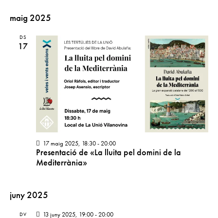
o
ó
d
n
v
e
maig 2025
a
i
v
u
DS
s
i
17
n
u
s
u
a
a
a
d
l
l
a
i
i
t
c
t
a
e
z
.
r
a
c
17 maig 2025, 18:30
-
20:00
c
Presentació de «La lluita pel domini de la
a
i
Mediterrània»
d
o
'
n
E
s
juny 2025
s
E
s
13 juny 2025, 19:00
-
20:00
DV
d