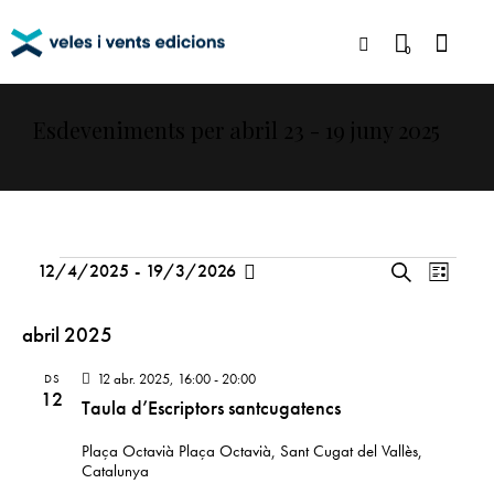
0
Esdeveniments per abril 23 - 19 juny 2025
N
N
12/4/2025
-
19/3/2026
C
L
a
S
a
e
l
r
v
e
v
i
abril 2025
c
e
l
s
e
a
g
t
e
12 abr. 2025, 16:00
-
20:00
g
DS
12
a
a
Taula d’Escriptors santcugatencs
c
a
c
c
c
Plaça Octavià
Plaça Octavià, Sant Cugat del Vallès,
i
i
i
Catalunya
ó