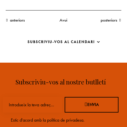
Esdeveniments
Esdeveniments
anteriors
Avui
posteriors
SUBSCRIVIU-VOS AL CALENDARI
Subscriviu-vos al nostre butlletí
ENVIA
Estic d'acord amb la
política de privadesa
.