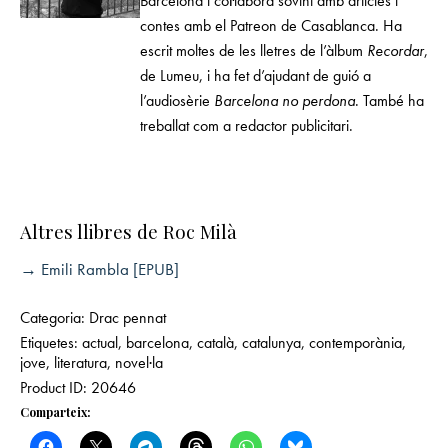
Barcelona i coŀlabora sovint amb articles i
contes amb el Patreon de Casablanca. Ha
escrit moltes de les lletres de l’àlbum
Recordar
,
de Lumeu, i ha fet d’ajudant de guió a
l’audiosèrie
Barcelona no perdona
. També ha
treballat com a redactor publicitari.
Altres llibres de Roc Milà
→ Emili Rambla [EPUB]
Categoria:
Drac pennat
Etiquetes:
actual
,
barcelona
,
català
,
catalunya
,
contemporània
,
jove
,
literatura
,
novel·la
Product ID:
20646
Comparteix: