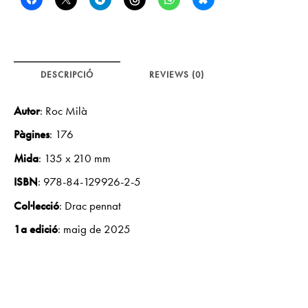
DESCRIPCIÓ
REVIEWS (0)
Autor
:
Roc Milà
Pàgines
: 176
Mida
: 135 x 210 mm
ISBN
:
978-84-129926-2-5
Col·lecció
:
Drac pennat
1a edició
: maig de 2025