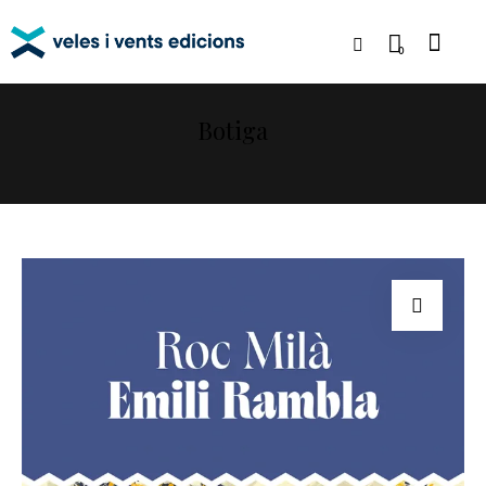
0
Botiga