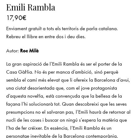
Emili Rambla
17,90
€
Enviament gratuït a tots els territoris de parla catalana.
Rebreu el llibre en entre dos i deu dies.
Autor:
Roc Milà
La gran aspiració de l’Emili Rambla és ser el porter de la
Casa Gàŀlia. No és per manca d’ambició, sinó perquè
sembla el camí més elevat que li ofereix la Barcelona d’avui,
una ciutat desorientada que, com el jove protagonista
d’aquesta noveŀla, està convençuda que la bellesa de la
façana l’hi solucionarà tot. Quan descobreixi que les seves
presumpcions no el salvaran pas, l’Emili haurà de retornar al
nucli de les coses i buscar on ningú s’espera la matèria que
l’ha de fer créixer. En essència, l’Emili Rambla és un
personatge inevitable de la Barcelona contemporània,